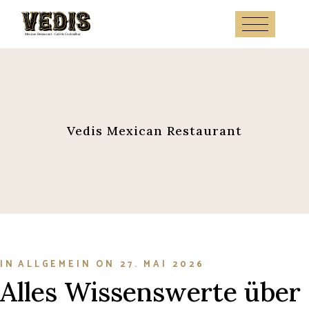
Skip
to
the
content
Vedis Mexican Restaurant
IN
ALLGEMEIN
ON
27. MAI 2026
Alles Wissenswerte über