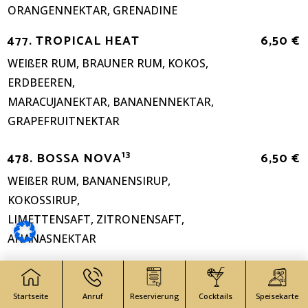
ORANGENNEKTAR, GRENADINE
477. TROPICAL HEAT
6,50 €
WEIßER RUM, BRAUNER RUM, KOKOS,
ERDBEEREN,
MARACUJANEKTAR, BANANENNEKTAR,
GRAPEFRUITNEKTAR
13
478. BOSSA NOVA
6,50 €
WEIßER RUM, BANANENSIRUP,
KOKOSSIRUP,
LIMETTENSAFT, ZITRONENSAFT,
ANANASNEKTAR
479. PINEAPPLE FIZZ
6,50 €
WEIßER RUM, ZITRONENSAFT,
Startseite
Anruf
Reservierung
Cocktails
Speisekarte