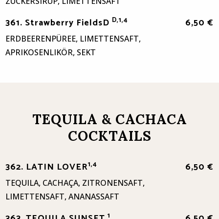
ZUCKERSIRUP, LIMETTENSAFT
D,1,4
361. Strawberry FieldsD
6,50 €
ERDBEERENPÜREE, LIMETTENSAFT,
APRIKOSENLIKÖR, SEKT
TEQUILA & CACHACA
COCKTAILS
1,4
362. LATIN LOVER
6,50 €
TEQUILA, CACHAÇA, ZITRONENSAFT,
LIMETTENSAFT, ANANASSAFT
1
363. TEQUILA SUNSET
6,50 €