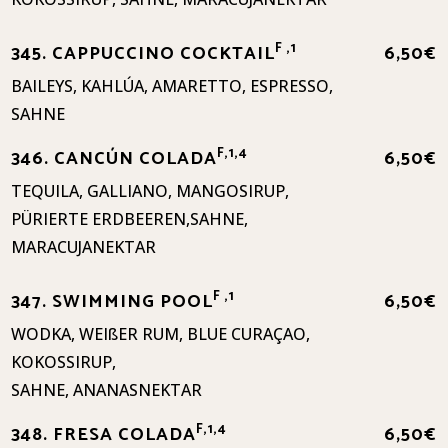
F ,1
345. CAPPUCCINO COCKTAIL
6,50€
BAILEYS, KAHLÚA, AMARETTO, ESPRESSO,
SAHNE
F,1,4
346. CANCÚN COLADA
6,50€
TEQUILA, GALLIANO, MANGOSIRUP,
PÜRIERTE ERDBEEREN,SAHNE,
MARACUJANEKTAR
F ,1
347. SWIMMING POOL
6,50€
WODKA, WEIßER RUM, BLUE CURAÇAO,
KOKOSSIRUP,
SAHNE, ANANASNEKTAR
F,1,4
348. FRESA COLADA
6,50€