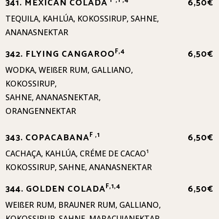
F ,1 ,4
341. MEXICAN COLADA
6,50€
TEQUILA, KAHLÚA, KOKOSSIRUP, SAHNE,
ANANASNEKTAR
F,4
342. FLYING CANGAROO
6,50€
WODKA, WEIßER RUM, GALLIANO,
KOKOSSIRUP,
SAHNE, ANANASNEKTAR,
ORANGENNEKTAR
F ,1
343. COPACABANA
6,50€
CACHAÇA, KAHLÚA, CRÉME DE CACAO¹
KOKOSSIRUP, SAHNE, ANANASNEKTAR
F,1,4
344. GOLDEN COLADA
6,50€
WEIßER RUM, BRAUNER RUM, GALLIANO,
KOKOSSIRUP, SAHNE, MARACUJANEKTAR