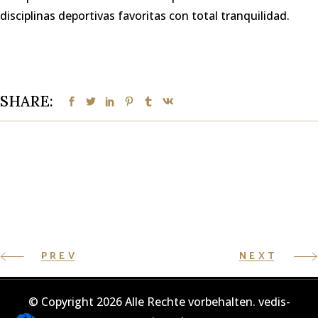
disciplinas deportivas favoritas con total tranquilidad.
SHARE:
PREV
NEXT
© Copyright
2026
Alle Rechte vorbehalten. vedis-