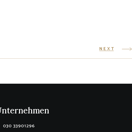
NEXT
Unternehmen
030 33901296