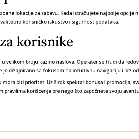
ouzdane lokacije za zabavu. Kada istražujete najbolje opcije
valitetno korisničko iskustvo i sigurnost podataka.
za korisnike
u velikom broju kazino naslova. Operater se trudi da redov
e je dizajnirano sa fokusom na intuitivnu navigaciju i brz od
ora biti prioritet. Uz širok spektar bonusa i promocija, s
m pravilima korišćenja pre nego što započnete svoju avantu