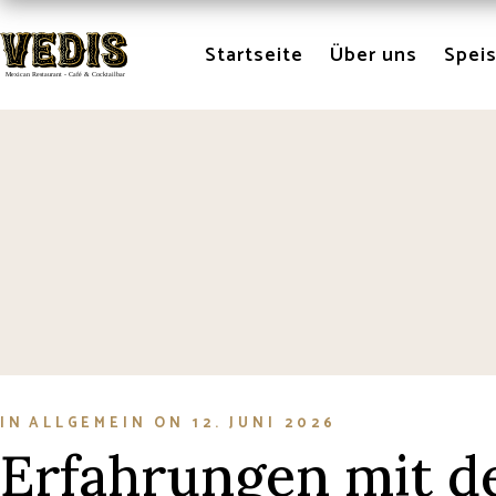
Skip
to
the
Startseite
Über uns
Spei
content
IN
ALLGEMEIN
ON
12. JUNI 2026
Erfahrungen mit d