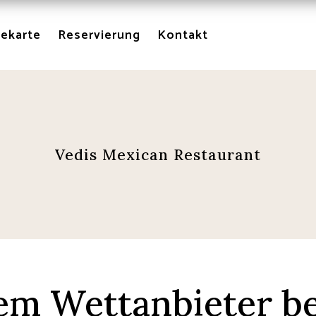
sekarte
Reservierung
Kontakt
Vedis Mexican Restaurant
em Wettanbieter b