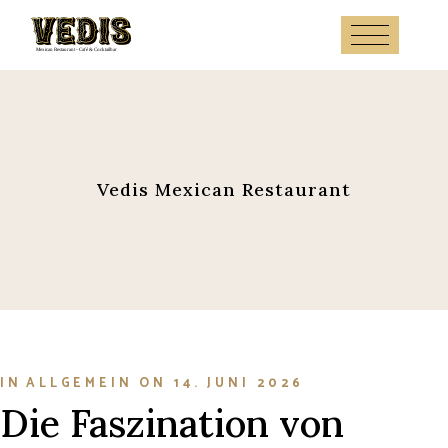
Skip
to
the
content
Vedis Mexican Restaurant
IN
ALLGEMEIN
ON
14. JUNI 2026
Die Faszination von