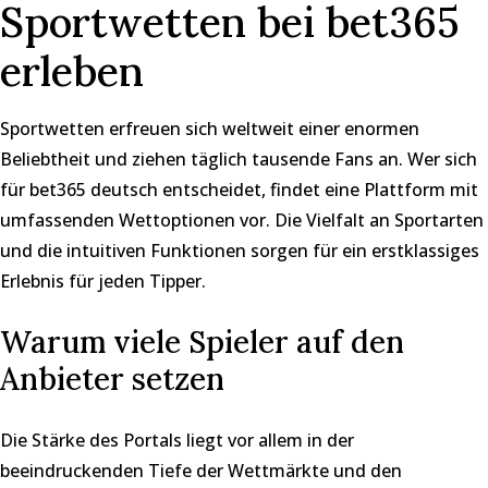
Sportwetten bei bet365
erleben
Sportwetten erfreuen sich weltweit einer enormen
Beliebtheit und ziehen täglich tausende Fans an. Wer sich
für
bet365 deutsch
entscheidet, findet eine Plattform mit
umfassenden Wettoptionen vor. Die Vielfalt an Sportarten
und die intuitiven Funktionen sorgen für ein erstklassiges
Erlebnis für jeden Tipper.
Warum viele Spieler auf den
Anbieter setzen
Die Stärke des Portals liegt vor allem in der
beeindruckenden Tiefe der Wettmärkte und den