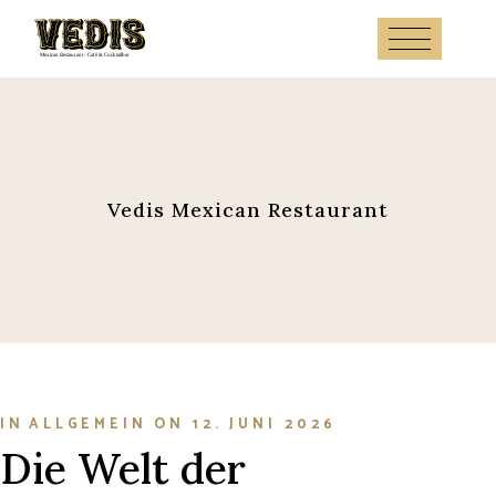
Skip
to
the
content
Vedis Mexican Restaurant
IN
ALLGEMEIN
ON
12. JUNI 2026
Die Welt der