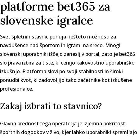
platforme bet365 za
slovenske igralce
Svet spletnih stavnic ponuja nešteto možnosti za
navdušence nad športom in igrami na srečo. Mnogi
slovenski uporabniki iščejo zanesljiv portal, zato je
bet365
slo
prava izbira za tiste, ki cenijo kakovostno uporabniško
izkušnjo. Platforma slovi po svoji stabilnosti in široki
ponudbi kvot, ki zadovoljijo tako začetnike kot izkušene
profesionalce.
Zakaj izbrati to stavnico?
Glavna prednost tega operaterja je izjemna pokritost
športnih dogodkov v živo, kjer lahko uporabniki spremljajo