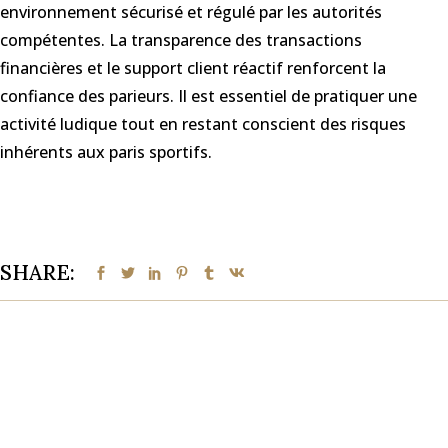
environnement sécurisé et régulé par les autorités
compétentes. La transparence des transactions
financières et le support client réactif renforcent la
confiance des parieurs. Il est essentiel de pratiquer une
activité ludique tout en restant conscient des risques
inhérents aux paris sportifs.
SHARE: