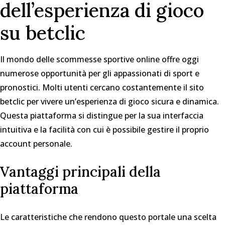
dell’esperienza di gioco
su betclic
Il mondo delle scommesse sportive online offre oggi
numerose opportunità per gli appassionati di sport e
pronostici. Molti utenti cercano costantemente il sito
betclic
per vivere un’esperienza di gioco sicura e dinamica.
Questa piattaforma si distingue per la sua interfaccia
intuitiva e la facilità con cui è possibile gestire il proprio
account personale.
Vantaggi principali della
piattaforma
Le caratteristiche che rendono questo portale una scelta