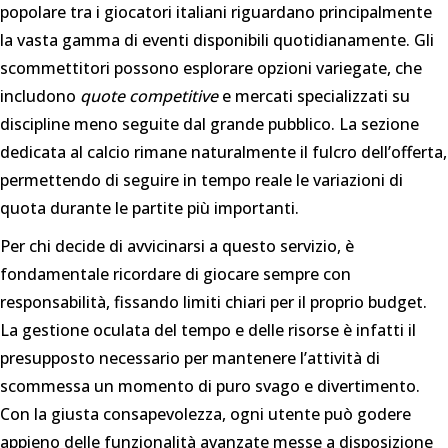
popolare tra i giocatori italiani riguardano principalmente
la vasta gamma di eventi disponibili quotidianamente. Gli
scommettitori possono esplorare opzioni variegate, che
includono
quote competitive
e mercati specializzati su
discipline meno seguite dal grande pubblico. La sezione
dedicata al calcio rimane naturalmente il fulcro dell’offerta,
permettendo di seguire in tempo reale le variazioni di
quota durante le partite più importanti.
Per chi decide di avvicinarsi a questo servizio, è
fondamentale ricordare di giocare sempre con
responsabilità, fissando limiti chiari per il proprio budget.
La gestione oculata del tempo e delle risorse è infatti il
presupposto necessario per mantenere l’attività di
scommessa un momento di puro svago e divertimento.
Con la giusta consapevolezza, ogni utente può godere
appieno delle funzionalità avanzate messe a disposizione