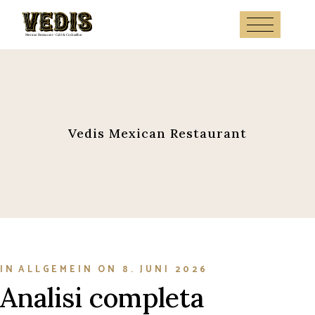
Skip
to
the
content
Vedis Mexican Restaurant
IN
ALLGEMEIN
ON
8. JUNI 2026
Analisi completa