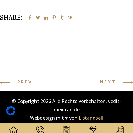
SHARE:
PREV
NEXT
© Copyright
2026
Alle Rechte vorbehalten. vedis-
mexican.de
Webdesign mit ♥ von
Listandsell