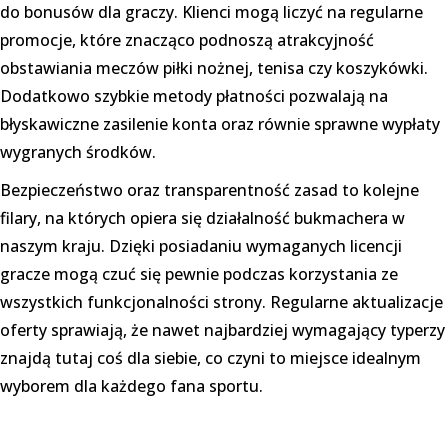
do bonusów dla graczy. Klienci mogą liczyć na regularne
promocje, które znacząco podnoszą atrakcyjność
obstawiania meczów piłki nożnej, tenisa czy koszykówki.
Dodatkowo szybkie metody płatności pozwalają na
błyskawiczne zasilenie konta oraz równie sprawne wypłaty
wygranych środków.
Bezpieczeństwo oraz transparentność zasad to kolejne
filary, na których opiera się działalność bukmachera w
naszym kraju. Dzięki posiadaniu wymaganych licencji
gracze mogą czuć się pewnie podczas korzystania ze
wszystkich funkcjonalności strony. Regularne aktualizacje
oferty sprawiają, że nawet najbardziej wymagający typerzy
znajdą tutaj coś dla siebie, co czyni to miejsce idealnym
wyborem dla każdego fana sportu.