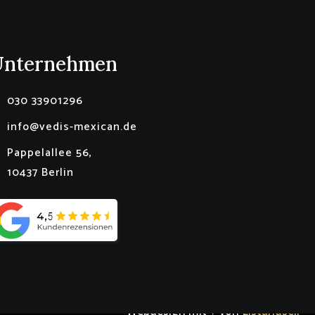
Unternehmen
030 33901296
info@vedis-mexican.de
Pappelallee 56,
10437 Berlin
Webdesign mit ♥ von
Listandsell