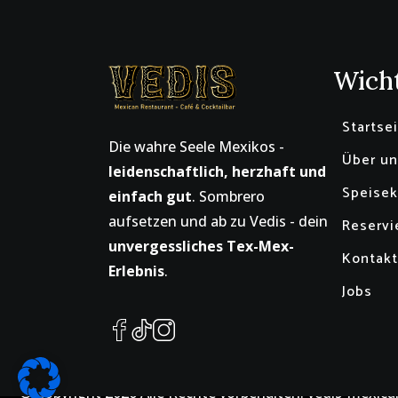
Wicht
Startse
Die wahre Seele Mexikos -
Über un
leidenschaftlich, herzhaft und
Speisek
einfach gut
. Sombrero
aufsetzen und ab zu Vedis - dein
Reservi
unvergessliches Tex-Mex-
Kontakt
Erlebnis
.
Jobs
© Copyright
2026
Alle Rechte vorbehalten. vedis-mexica