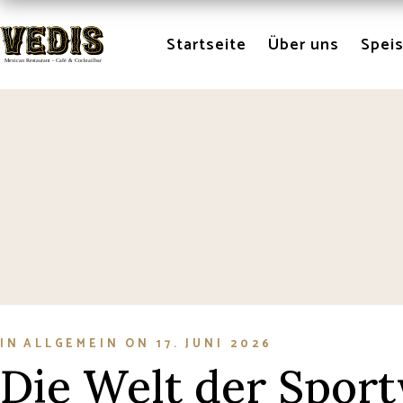
Skip
to
the
Startseite
Über uns
Spei
content
IN
ALLGEMEIN
ON
17. JUNI 2026
Die Welt der Spor