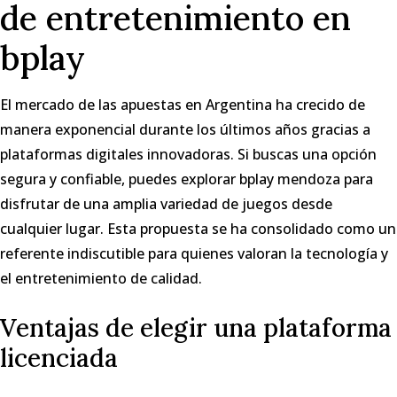
de entretenimiento en
bplay
El mercado de las apuestas en Argentina ha crecido de
manera exponencial durante los últimos años gracias a
plataformas digitales innovadoras. Si buscas una opción
segura y confiable, puedes explorar
bplay mendoza
para
disfrutar de una amplia variedad de juegos desde
cualquier lugar. Esta propuesta se ha consolidado como un
referente indiscutible para quienes valoran la tecnología y
el entretenimiento de calidad.
Ventajas de elegir una plataforma
licenciada