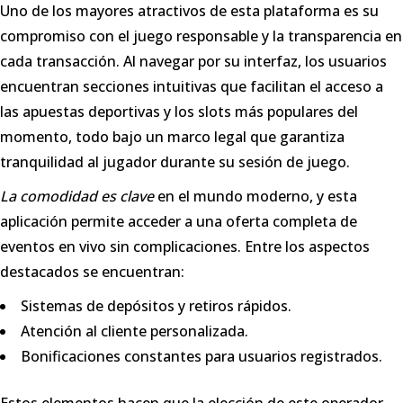
Uno de los mayores atractivos de esta plataforma es su
compromiso con el juego responsable y la transparencia en
cada transacción. Al navegar por su interfaz, los usuarios
encuentran secciones intuitivas que facilitan el acceso a
las apuestas deportivas y los slots más populares del
momento, todo bajo un marco legal que garantiza
tranquilidad al jugador durante su sesión de juego.
La comodidad es clave
en el mundo moderno, y esta
aplicación permite acceder a una oferta completa de
eventos en vivo sin complicaciones. Entre los aspectos
destacados se encuentran:
Sistemas de depósitos y retiros rápidos.
Atención al cliente personalizada.
Bonificaciones constantes para usuarios registrados.