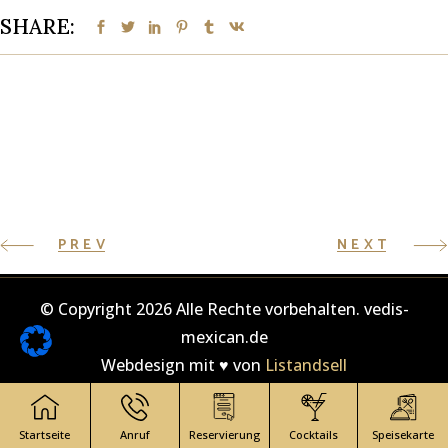
SHARE:
PREV
NEXT
© Copyright
2026
Alle Rechte vorbehalten. vedis-
mexican.de
Webdesign mit ♥ von
Listandsell
Startseite
Anruf
Reservierung
Cocktails
Speisekarte