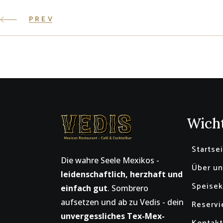
PREV
Wicht
Startse
Die wahre Seele Mexikos -
Über un
leidenschaftlich, herzhaft und
Speisek
einfach gut
. Sombrero
aufsetzen und ab zu Vedis - dein
Reservi
unvergessliches Tex-Mex-