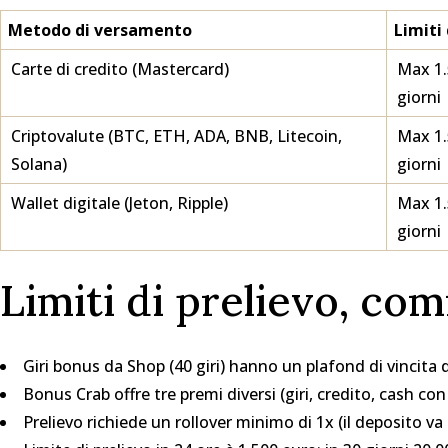
Metodo di versamento
Limiti 
Carte di credito (Mastercard)
Max 1.
giorni
Criptovalute (BTC, ETH, ADA, BNB, Litecoin,
Max 1.
Solana)
giorni
Wallet digitale (Jeton, Ripple)
Max 1.
giorni
Limiti di prelievo, co
Giri bonus da Shop (40 giri) hanno un plafond di vincita 
Bonus Crab offre tre premi diversi (giri, credito, cash c
Prelievo richiede un rollover minimo di 1x (il deposito va