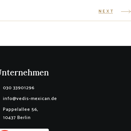
NEXT
Unternehmen
030 33901296
info@vedis-mexican.de
Pappelallee 56,
10437 Berlin