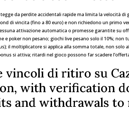
gge da perdite accidentali rapide ma limita la velocità di g
nd di vincita (fino a 80 euro) e non richiedono un primo vers
nessuna attivazione automatica o promesse garantite su off
me e poker non pesano; giochi live pesano solo il 10%; non tu
 il moltiplicatore si applica alla somma totale, non solo a
nus si attiva; ritardi nel gioco possono far scadere l’offert
vincoli di ritiro su C
ion, with verification
its and withdrawals t