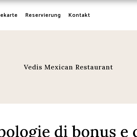
sekarte
Reservierung
Kontakt
Vedis Mexican Restaurant
pologie di bonus e 