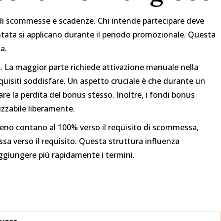
i di scommesse e scadenze. Chi intende partecipare deve
untata si applicano durante il periodo promozionale. Questa
a.
. La maggior parte richiede attivazione manuale nella
uisiti soddisfare. Un aspetto cruciale è che durante un
e la perdita del bonus stesso. Inoltre, i fondi bonus
izzabile liberamente.
 keno contano al 100% verso il requisito di scommessa,
ssa verso il requisito. Questa struttura influenza
ggiungere più rapidamente i termini.