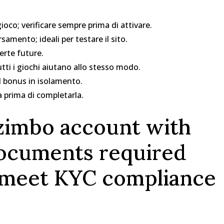
ioco; verificare sempre prima di attivare.
amento; ideali per testare il sito.
erte future.
tti i giochi aiutano allo stesso modo.
l bonus in isolamento.
a prima di completarla.
azimbo account with
 documents required
o meet KYC compliance