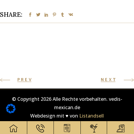
SHARE:
PREV
NEXT
© Copyright
2026
Alle Rechte vorbehalten. vedis-
mexican.de
Webdesign mit ♥ von
Listandsell