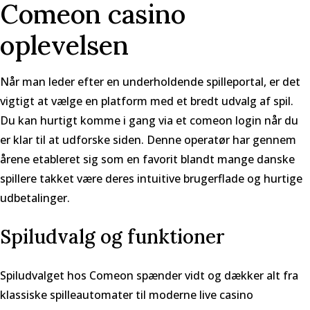
Comeon casino
oplevelsen
Når man leder efter en underholdende spilleportal, er det
vigtigt at vælge en platform med et bredt udvalg af spil.
Du kan hurtigt komme i gang via et
comeon login
når du
er klar til at udforske siden. Denne operatør har gennem
årene etableret sig som en favorit blandt mange danske
spillere takket være deres intuitive brugerflade og hurtige
udbetalinger.
Spiludvalg og funktioner
Spiludvalget hos Comeon spænder vidt og dækker alt fra
klassiske spilleautomater til moderne live casino