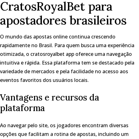
CratosRoyalBet para
apostadores brasileiros
O mundo das apostas online continua crescendo
rapidamente no Brasil. Para quem busca uma experiência
otimizada, o
cratosroyalbet app
oferece uma navegação
intuitiva e rápida. Essa plataforma tem se destacado pela
variedade de mercados e pela facilidade no acesso aos
eventos favoritos dos usuários locais.
Vantagens e recursos da
plataforma
Ao navegar pelo site, os jogadores encontram diversas
opções que facilitam a rotina de apostas, incluindo um