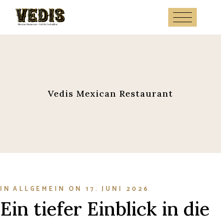
Skip
to
the
content
Vedis Mexican Restaurant
IN
ALLGEMEIN
ON
17. JUNI 2026
Ein tiefer Einblick in die