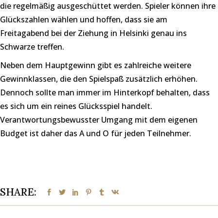
die regelmäßig ausgeschüttet werden. Spieler können ihre
Glückszahlen wählen und hoffen, dass sie am
Freitagabend bei der Ziehung in Helsinki genau ins
Schwarze treffen.
Neben dem Hauptgewinn gibt es zahlreiche weitere
Gewinnklassen, die den Spielspaß zusätzlich erhöhen.
Dennoch sollte man immer im Hinterkopf behalten, dass
es sich um ein reines Glücksspiel handelt.
Verantwortungsbewusster Umgang mit dem eigenen
Budget ist daher das A und O für jeden Teilnehmer.
SHARE: