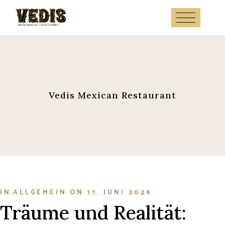
Skip
to
the
content
Vedis Mexican Restaurant
IN
ALLGEMEIN
ON
17. JUNI 2026
Träume und Realität: