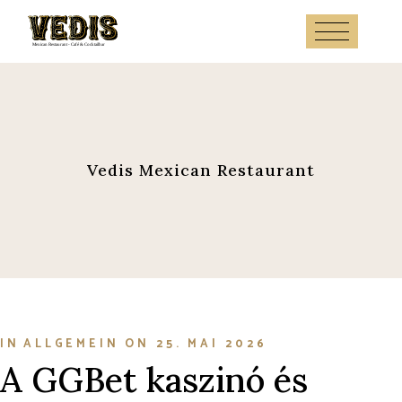
Skip
to
the
content
Vedis Mexican Restaurant
IN
ALLGEMEIN
ON
25. MAI 2026
A GGBet kaszinó és