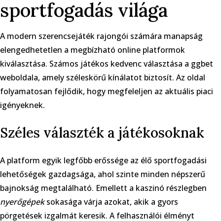
sportfogadás világa
A modern szerencsejáték rajongói számára manapság
elengedhetetlen a megbízható online platformok
kiválasztása. Számos játékos kedvenc választása a
ggbet
weboldala, amely széleskörű kínálatot biztosít. Az oldal
folyamatosan fejlődik, hogy megfeleljen az aktuális piaci
igényeknek.
Széles választék a játékosoknak
A platform egyik legfőbb erőssége az élő sportfogadási
lehetőségek gazdagsága, ahol szinte minden népszerű
bajnokság megtalálható. Emellett a kaszinó részlegben
nyerőgépek
sokasága várja azokat, akik a gyors
pörgetések izgalmát keresik. A felhasználói élményt