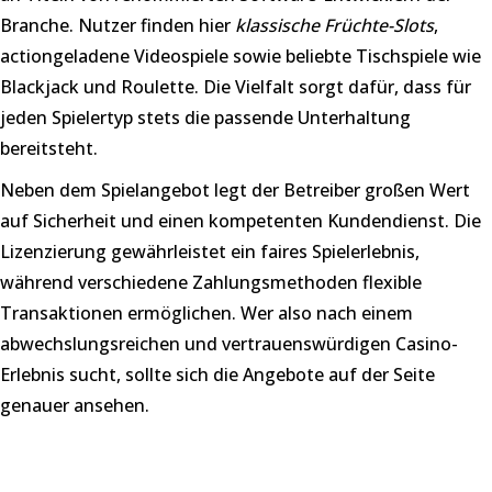
Branche. Nutzer finden hier
klassische Früchte-Slots
,
actiongeladene Videospiele sowie beliebte Tischspiele wie
Blackjack und Roulette. Die Vielfalt sorgt dafür, dass für
jeden Spielertyp stets die passende Unterhaltung
bereitsteht.
Neben dem Spielangebot legt der Betreiber großen Wert
auf Sicherheit und einen kompetenten Kundendienst. Die
Lizenzierung gewährleistet ein faires Spielerlebnis,
während verschiedene Zahlungsmethoden flexible
Transaktionen ermöglichen. Wer also nach einem
abwechslungsreichen und vertrauenswürdigen Casino-
Erlebnis sucht, sollte sich die Angebote auf der Seite
genauer ansehen.