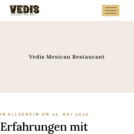
Skip
to
the
content
Vedis Mexican Restaurant
IN
ALLGEMEIN
ON
24. MAI 2026
Erfahrungen mit