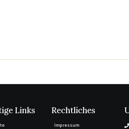
ige Links
Rechtliches
ite
Impressum