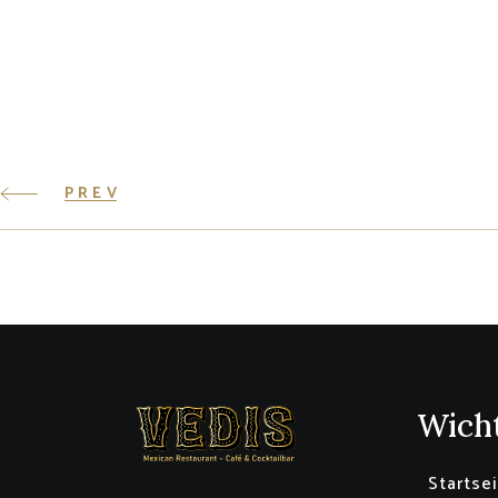
PREV
Wicht
Startse