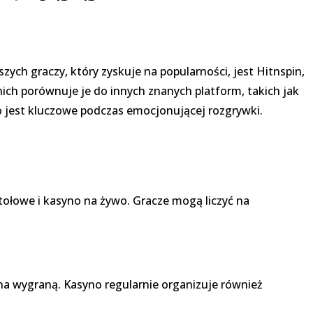
zych graczy, który zyskuje na popularności, jest Hitnspin,
nich porównuje je do innych znanych platform, takich jak
 co jest kluczowe podczas emocjonującej rozgrywki.
ołowe i kasyno na żywo. Gracze mogą liczyć na
na wygraną. Kasyno regularnie organizuje również