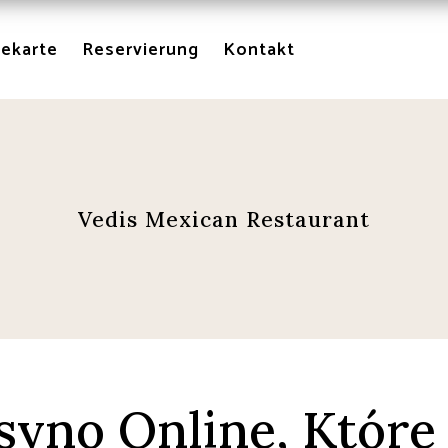
sekarte
Reservierung
Kontakt
Vedis Mexican Restaurant
syno Online, Które