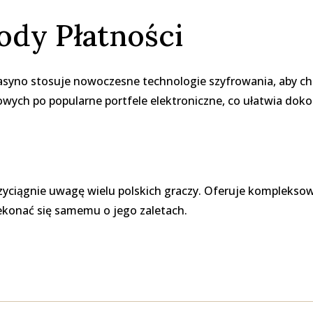
ody Płatności
 Kasyno stosuje nowoczesne technologie szyfrowania, aby c
wych po popularne portfele elektroniczne, co ułatwia doko
rzyciągnie uwagę wielu polskich graczy. Oferuje kompleksow
ekonać się samemu o jego zaletach.