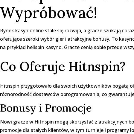
Wypróbować!
Rynek kasyn online stale się rozwija, a gracze szukają cora
oferujące szeroki wybór gier i atrakcyjne bonusy. To kasyn
na przykład
hellspin kasyno
. Gracze cenią sobie przede wsz
Co Oferuje Hitnspin?
Hitnspin przygotowało dla swoich użytkowników bogatą of
różnorodność dostawców oprogramowania, co gwarantuje d
Bonusy i Promocje
Nowi gracze w Hitnspin mogą skorzystać z atrakcyjnych bo
promocje dla stałych klientów, w tym turnieje i programy 