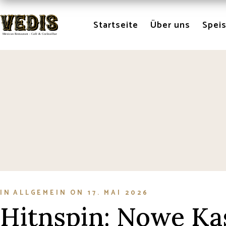
Skip
to
the
Startseite
Über uns
Spei
content
IN
ALLGEMEIN
ON
17. MAI 2026
Hitnspin: Nowe Ka