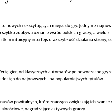
z to nowych i ekscytujących miejsc do gry. Jednym z najnows
o szybko zdobywa uznanie wśród polskich graczy, a wielu z 
ystkim intuicyjny interfejs oraz szybkość działania strony,
ertę gier, od klasycznych automatów po nowoczesne gry st
ostęp do najnowszych i najpopularniejszych tytułów.
nusów powitalnych, które znacząco zwiększają ich szanse 
lojalnościowe, nagradzające aktywnych graczy.