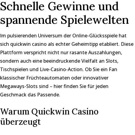
Schnelle Gewinne und
spannende Spielewelten
Im pulsierenden Universum der Online-Glücksspiele hat
sich
quickwin casino
als echter Geheimtipp etabliert. Diese
Plattform verspricht nicht nur rasante Auszahlungen,
sondern auch eine beeindruckende Vielfalt an Slots,
Tischspielen und Live-Casino-Action. Ob Sie ein Fan
klassischer Früchteautomaten oder innovativer
Megaways-Slots sind – hier finden Sie für jeden
Geschmack das Passende.
Warum Quickwin Casino
überzeugt