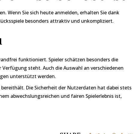
n. Wenn Sie sich heute anmelden, erhalten Sie dank
lücksspiele besonders attraktiv und unkompliziert.
u
andfrei funktioniert. Spieler schätzen besonders die
 Verfügung steht. Auch die Auswahl an verschiedenen
gen unterstützt werden.
reithält. Die Sicherheit der Nutzerdaten hat dabei stets
em abwechslungsreichen und fairen Spielerlebnis ist,