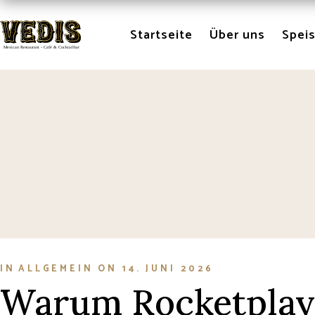
Skip
to
the
Startseite
Über uns
Spei
content
IN
ALLGEMEIN
ON
14. JUNI 2026
Warum Rocketplay b