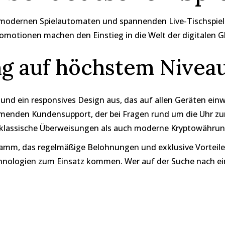
 modernen Spielautomaten und spannenden Live-Tischspiele
Promotionen machen den Einstieg in die Welt der digitalen G
ung auf höchstem Nivea
 und ein responsives Design aus, das auf allen Geräten einw
enden Kundensupport, der bei Fragen rund um die Uhr zur
klassische Überweisungen als auch moderne Kryptowährun
mm, das regelmäßige Belohnungen und exklusive Vorteile be
hnologien zum Einsatz kommen. Wer auf der Suche nach ein