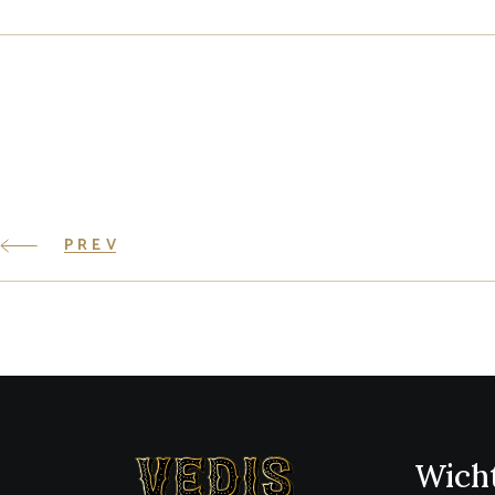
PREV
Wicht