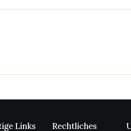
ige Links
Rechtliches