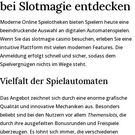
bei Slotmagie entdecken
Moderne Online Spielotheken bieten Spielern heute eine
beeindruckende Auswahl an digitalen Automatenspielen.
Wenn Sie das
slotmagie casino
besuchen, erleben Sie eine
intuitive Plattform mit vielen modernen Features. Die
Anmeldung erfolgt schnell und sicher, sodass dem
Spielvergnügen nichts im Wege steht.
Vielfalt der Spielautomaten
Das Angebot zeichnet sich durch eine enorme grafische
Qualität und innovative Mechaniken aus. Besonders
beliebt sind bei den Nutzern vor allem
Themenslots
, die
durch ihre ausgefeilten Bonusrunden und Freispiele
überzeugen. Es lohnt sich immer, die verschiedenen