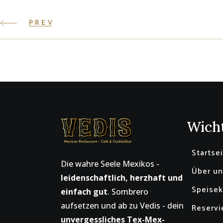
PREV
Wicht
Startse
Die wahre Seele Mexikos -
Über un
leidenschaftlich, herzhaft und
Speisek
einfach gut
. Sombrero
aufsetzen und ab zu Vedis - dein
Reservi
unvergessliches Tex-Mex-