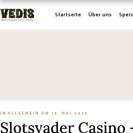
Skip
to
the
Startseite
Über uns
Spei
content
IN
ALLGEMEIN
ON
16. MAI 2026
Slotsvader Casino