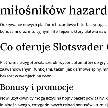
miłośników hazard
Odkrywanie nowych platform hazardowych to fascynująca 
bonusami oraz intuicyjnym interfejsem, który ułatwia na
Co oferuje Slotsvader
Platforma przygotowała szeroki wybór automatów do gry 
zaawansowanymi funkcjami, takimi jak darmowe spiny, mno
bakarat w wersjach na żywo.
Bonusy i promocje
Nowi użytkownicy mogą liczyć na hojny pakiet powitalny,
lojalnościowego, cotygodniowych reload bonusów i turniejó