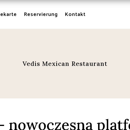
sekarte
Reservierung
Kontakt
Vedis Mexican Restaurant
 – nowoczesna plat