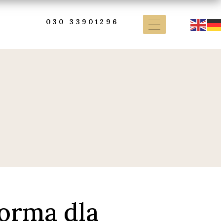
030 33901296
forma dla