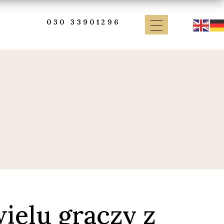
030 33901296
ielu graczy z