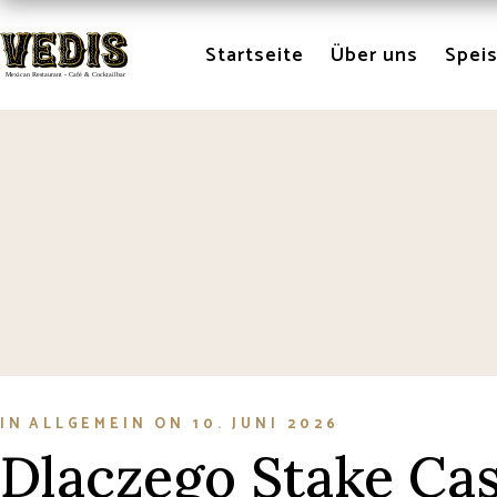
Skip
to
the
Startseite
Über uns
Spei
content
IN
ALLGEMEIN
ON
10. JUNI 2026
Dlaczego Stake Cas