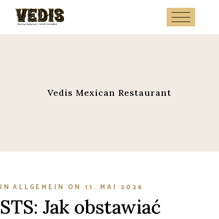
Skip
to
the
content
Vedis Mexican Restaurant
IN
ALLGEMEIN
ON
11. MAI 2026
STS: Jak obstawiać