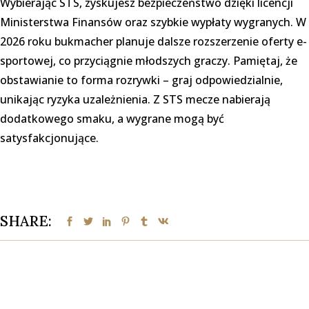
Wybierając STS, zyskujesz bezpieczeństwo dzięki licencji
Ministerstwa Finansów oraz szybkie wypłaty wygranych. W
2026 roku bukmacher planuje dalsze rozszerzenie oferty e-
sportowej, co przyciągnie młodszych graczy. Pamiętaj, że
obstawianie to forma rozrywki – graj odpowiedzialnie,
unikając ryzyka uzależnienia. Z STS mecze nabierają
dodatkowego smaku, a wygrane mogą być
satysfakcjonujące.
SHARE: