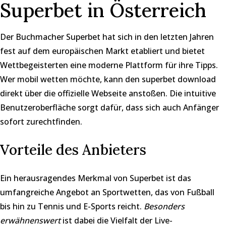
Superbet in Österreich
Der Buchmacher Superbet hat sich in den letzten Jahren
fest auf dem europäischen Markt etabliert und bietet
Wettbegeisterten eine moderne Plattform für ihre Tipps.
Wer mobil wetten möchte, kann den
superbet download
direkt über die offizielle Webseite anstoßen. Die intuitive
Benutzeroberfläche sorgt dafür, dass sich auch Anfänger
sofort zurechtfinden.
Vorteile des Anbieters
Ein herausragendes Merkmal von Superbet ist das
umfangreiche Angebot an Sportwetten, das von Fußball
bis hin zu Tennis und E-Sports reicht.
Besonders
erwähnenswert
ist dabei die Vielfalt der Live-