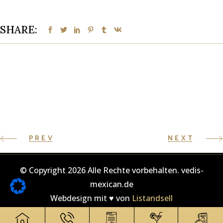
SHARE:
PREV
NEXT
© Copyright
2026
Alle Rechte vorbehalten. vedis-
mexican.de
Webdesign mit ♥ von
Listandsell