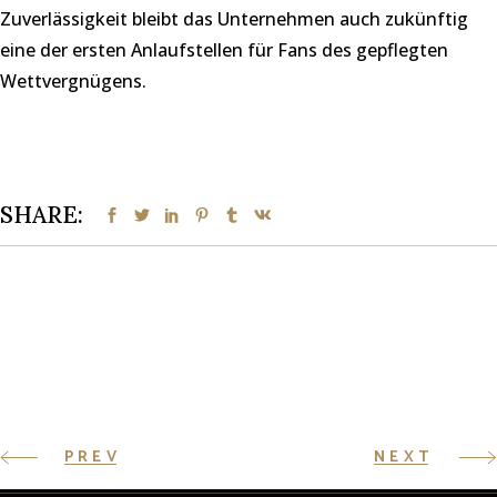
Zuverlässigkeit bleibt das Unternehmen auch zukünftig
eine der ersten Anlaufstellen für Fans des gepflegten
Wettvergnügens.
SHARE:
PREV
NEXT