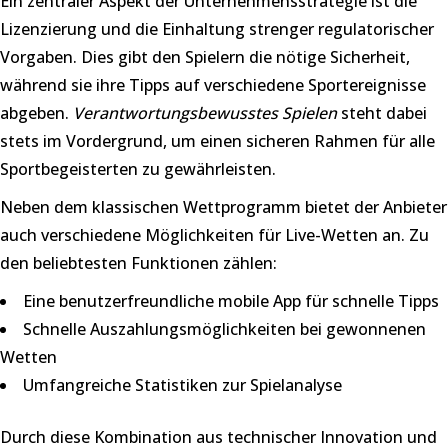
Ein zentraler Aspekt der Unternehmensstrategie ist die
Lizenzierung und die Einhaltung strenger regulatorischer
Vorgaben. Dies gibt den Spielern die nötige Sicherheit,
während sie ihre Tipps auf verschiedene Sportereignisse
abgeben.
Verantwortungsbewusstes Spielen
steht dabei
stets im Vordergrund, um einen sicheren Rahmen für alle
Sportbegeisterten zu gewährleisten.
Neben dem klassischen Wettprogramm bietet der Anbieter
auch verschiedene Möglichkeiten für Live-Wetten an. Zu
den beliebtesten Funktionen zählen:
Eine benutzerfreundliche mobile App für schnelle Tipps
Schnelle Auszahlungsmöglichkeiten bei gewonnenen
Wetten
Umfangreiche Statistiken zur Spielanalyse
Durch diese Kombination aus technischer Innovation und