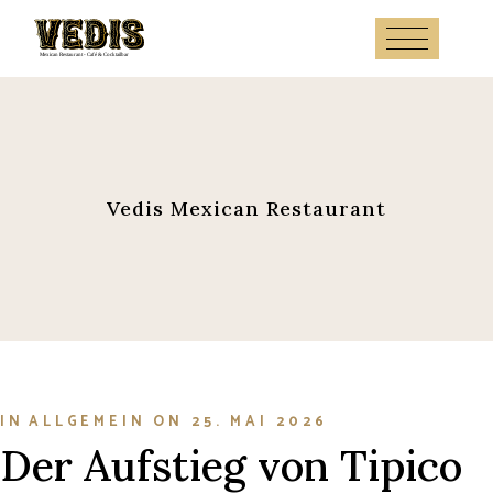
Skip
to
the
content
Vedis Mexican Restaurant
IN
ALLGEMEIN
ON
25. MAI 2026
Der Aufstieg von Tipico