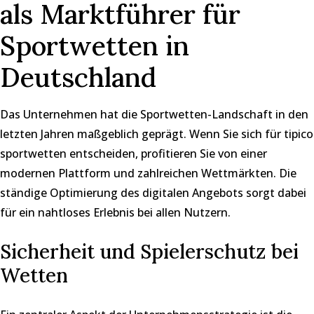
als Marktführer für
Sportwetten in
Deutschland
Das Unternehmen hat die Sportwetten-Landschaft in den
letzten Jahren maßgeblich geprägt. Wenn Sie sich für
tipico
sportwetten
entscheiden, profitieren Sie von einer
modernen Plattform und zahlreichen Wettmärkten. Die
ständige Optimierung des digitalen Angebots sorgt dabei
für ein nahtloses Erlebnis bei allen Nutzern.
Sicherheit und Spielerschutz bei
Wetten