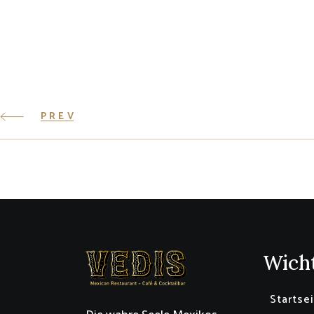
PREV
Wicht
Startse