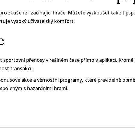
pro zkušené i začínající hráče. Můžete vyzkoušet také
tipsp
ytuje vysoký uživatelský komfort.
e
 sportovní přenosy v reálném čase přímo v aplikaci. Kromě 
ost transakcí.
onusové akce a věrnostní programy, které pravidelně obměň
 spojeným s hazardními hrami.