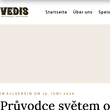
Skip
to
the
Startseite
Über uns
Spei
content
IN
ALLGEMEIN
ON
19. JUNI 2026
Průvodce světem on