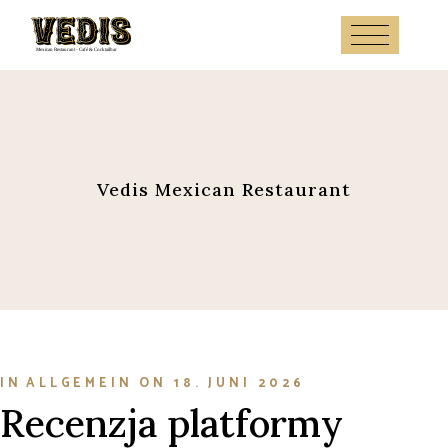
Skip
to
the
content
Vedis Mexican Restaurant
IN
ALLGEMEIN
ON
18. JUNI 2026
Recenzja platformy