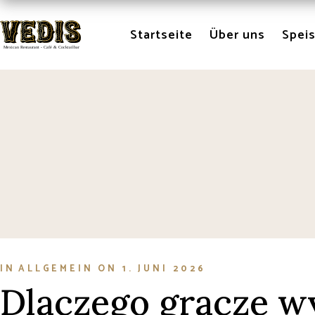
Skip
to
the
Startseite
Über uns
Spei
content
IN
ALLGEMEIN
ON
1. JUNI 2026
Dlaczego gracze w