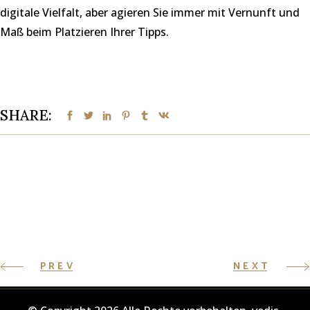
digitale Vielfalt, aber agieren Sie immer mit Vernunft und
Maß beim Platzieren Ihrer Tipps.
SHARE:
PREV
NEXT