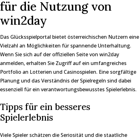
für die Nutzung von
win2day
Das Glücksspielportal bietet österreichischen Nutzern eine
Vielzahl an Möglichkeiten für spannende Unterhaltung.
Wenn Sie sich auf der offiziellen Seite von
win2day
anmelden, erhalten Sie Zugriff auf ein umfangreiches
Portfolio an Lotterien und Casinospielen. Eine sorgfältige
Planung und das Verständnis der Spielregeln sind dabei
essenziell für ein verantwortungsbewusstes Spielerlebnis.
Tipps für ein besseres
Spielerlebnis
Viele Spieler schätzen die Seriosität und die staatliche