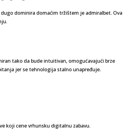
ć dugo dominira domaćim tržištem je
admiralbet
. Ova
nju.
jniran tako da bude intuitivan, omogućavajući brze
tanja jer se tehnologija stalno unapređuje.
ove koji cene vrhunsku digitalnu zabavu.