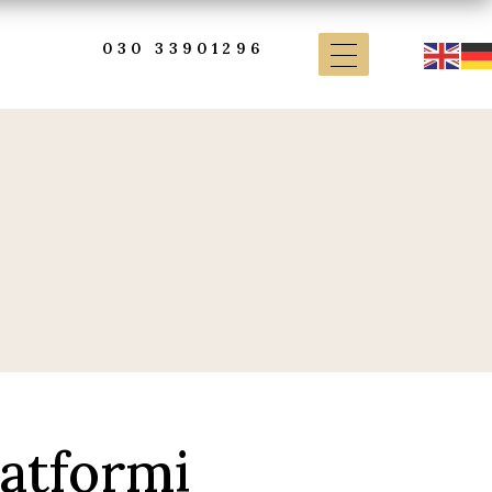
030 33901296
latformi