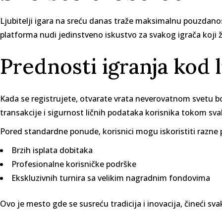
Ljubitelji igara na sreću danas traže maksimalnu pouzdan
platforma nudi jedinstveno iskustvo za svakog igrača koji ž
Prednosti igranja kod 
Kada se registrujete, otvarate vrata neverovatnom svetu bo
transakcije i sigurnost ličnih podataka korisnika tokom sva
Pored standardne ponude, korisnici mogu iskoristiti razne
Brzih isplata dobitaka
Profesionalne korisničke podrške
Ekskluzivnih turnira sa velikim nagradnim fondovima
Ovo je mesto gde se susreću tradicija i inovacija, čineći s