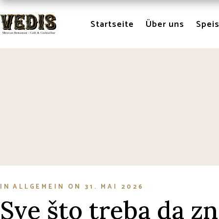
Skip
to
the
Startseite
Über uns
Spei
content
IN
ALLGEMEIN
ON
31. MAI 2026
Sve što treba da z