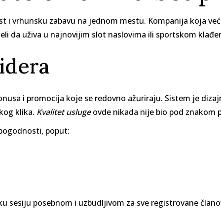
ost i vrhunsku zabavu na jednom mestu. Kompanija koja ve
eli da uživa u najnovijim slot naslovima ili sportskom klađe
lidera
nusa i promocija koje se redovno ažuriraju. Sistem je diza
kog klika.
Kvalitet usluge
ovde nikada nije bio pod znakom pi
 pogodnosti, poput:
vaku sesiju posebnom i uzbudljivom za sve registrovane član