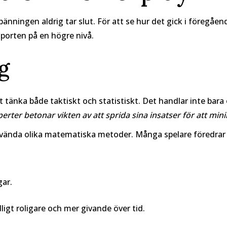
r spänningen aldrig tar slut. För att se hur det gick i föreg
sporten på en högre nivå.
g
 tänka både taktiskt och statistiskt. Det handlar inte bara 
rter betonar vikten av att sprida sina insatser för att min
nvända olika matematiska metoder. Många spelare föredrar a
ar.
igt roligare och mer givande över tid.