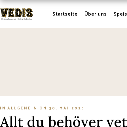
Skip
to
the
Startseite
Über uns
Spei
content
IN
ALLGEMEIN
ON
30. MAI 2026
Allt du behöver v