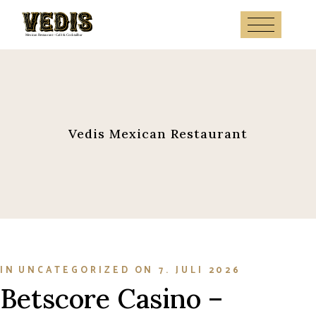
Skip
to
the
content
Vedis Mexican Restaurant
IN
UNCATEGORIZED
ON
7. JULI 2026
Betscore Casino –