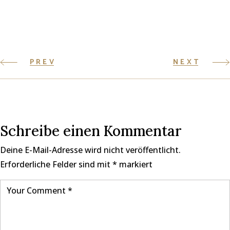
PREV
NEXT
Schreibe einen Kommentar
Deine E-Mail-Adresse wird nicht veröffentlicht.
Erforderliche Felder sind mit
*
markiert