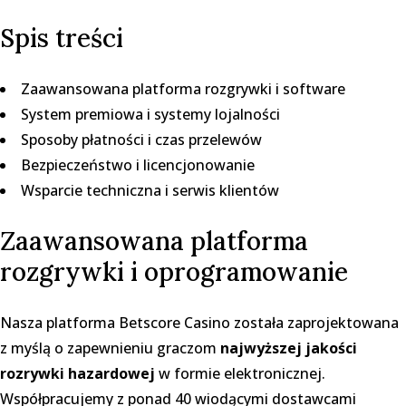
Spis treści
Zaawansowana platforma rozgrywki i software
System premiowa i systemy lojalności
Sposoby płatności i czas przelewów
Bezpieczeństwo i licencjonowanie
Wsparcie techniczna i serwis klientów
Zaawansowana platforma
rozgrywki i oprogramowanie
Nasza platforma Betscore Casino została zaprojektowana
z myślą o zapewnieniu graczom
najwyższej jakości
rozrywki hazardowej
w formie elektronicznej.
Współpracujemy z ponad 40 wiodącymi dostawcami