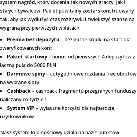
system nagród, który docenia tak nowych graczy, jak i
stałych bywalców. Pakiet powitalny został skonstruowany
tak, aby jak wydłużyć czas rozgrywki i zwiększyć szanse na
wygraną przy pierwszych wpłatach.
Premia bez depozytu
– bezpłatne środki na start dla
zweryfikowanych kont
Pakiet startowy
– bonus od pierwszych 4 depozytów z
łączną pulą do 5000 PLN
Darmowe spiny
– cotygodniowe rozdania free obrotów
na wybrane sloty
Cashback
– cashback fragmentu przegranych funduszy
naliczany co tydzień
System VIP
– wyłączne korzyści dla najbardziej
użytkowników
Nasz system lojalnościowy działa na bazie punktów