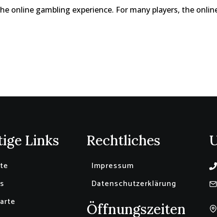
 online gambling experience. For many players, the online c
ige Links
Rechtliches
ite
Impressum
s
Datenschutzerklärung
arte
Öffnungszeiten