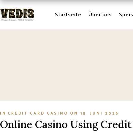
Skip
to
the
Startseite
Über uns
Spei
content
IN
CREDIT CARD CASINO
ON
15. JUNI 2026
Online Casino Using Credit