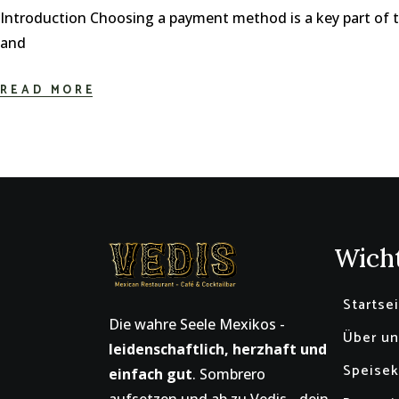
Introduction Choosing a payment method is a key part of the
and
READ MORE
Wicht
Startse
Die wahre Seele Mexikos -
Über un
leidenschaftlich, herzhaft und
Speisek
einfach gut
. Sombrero