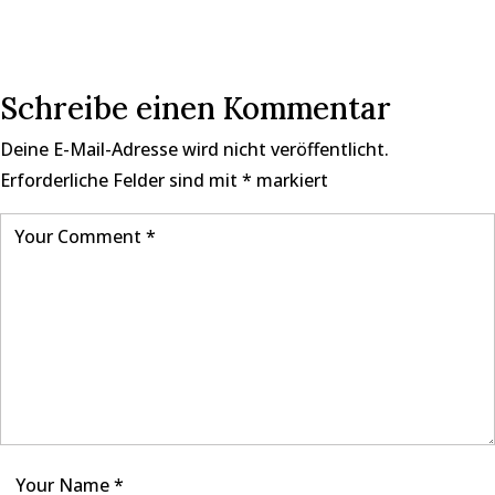
Schreibe einen Kommentar
Deine E-Mail-Adresse wird nicht veröffentlicht.
Erforderliche Felder sind mit
*
markiert