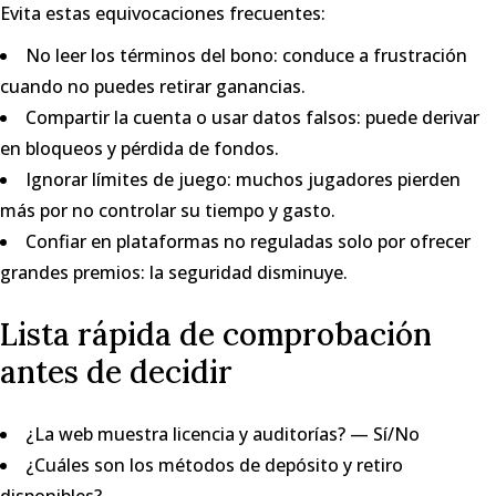
Evita estas equivocaciones frecuentes:
No leer los términos del bono: conduce a frustración
cuando no puedes retirar ganancias.
Compartir la cuenta o usar datos falsos: puede derivar
en bloqueos y pérdida de fondos.
Ignorar límites de juego: muchos jugadores pierden
más por no controlar su tiempo y gasto.
Confiar en plataformas no reguladas solo por ofrecer
grandes premios: la seguridad disminuye.
Lista rápida de comprobación
antes de decidir
¿La web muestra licencia y auditorías? — Sí/No
¿Cuáles son los métodos de depósito y retiro