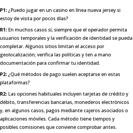
P1:
¿Puedo jugar en un casino en línea nueva jersey si
estoy de visita por pocos días?
R1:
En muchos casos sí, siempre que el operador permita
usuarios temporales y la verificación de identidad se pueda
completar. Algunos sitios limitan el acceso por
geolocalización; verifica las políticas y ten a mano
documentación para confirmar tu identidad.
P2:
¿Qué métodos de pago suelen aceptarse en estas
plataformas?
R2:
Las opciones habituales incluyen tarjetas de crédito y
débito, transferencias bancarias, monederos electrónicos
y, en algunos casos, pagos mediante cajeros asociados o
aplicaciones móviles. Cada método tiene tiempos y
posibles comisiones que conviene comprobar antes.