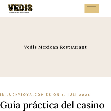
Skip
to
the
content
Vedis Mexican Restaurant
IN
LUCKYJOYA.COM ES
ON
1. JULI 2026
Guía práctica del casino