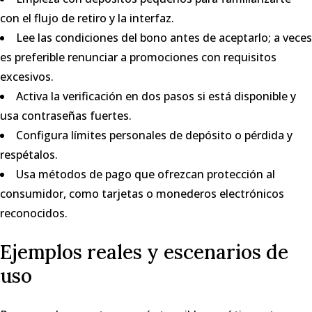
con el flujo de retiro y la interfaz.
Lee las condiciones del bono antes de aceptarlo; a veces
es preferible renunciar a promociones con requisitos
excesivos.
Activa la verificación en dos pasos si está disponible y
usa contraseñas fuertes.
Configura límites personales de depósito o pérdida y
respétalos.
Usa métodos de pago que ofrezcan protección al
consumidor, como tarjetas o monederos electrónicos
reconocidos.
Ejemplos reales y escenarios de
uso