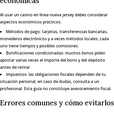
económicas
Al usar un casino en línea nueva jersey debes considerar
aspectos económicos prácticos:
Métodos de pago: tarjetas, transferencias bancarias,
monederos electrónicos y a veces métodos locales; cada
uno tiene tiempos y posibles comisiones.
Bonificaciones condicionadas: muchos bonos piden
apostar varias veces el importe del bono y del depósito
antes de retirar.
Impuestos: las obligaciones fiscales dependen de tu
situación personal; en caso de dudas, consulta a un
profesional. Esta guía no constituye asesoramiento fiscal.
Errores comunes y cómo evitarlos