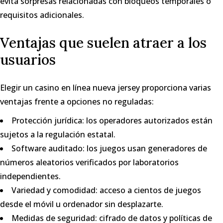
evita sorpresas relacionadas con bloqueos temporales o
requisitos adicionales.
Ventajas que suelen atraer a los
usuarios
Elegir un casino en línea nueva jersey proporciona varias
ventajas frente a opciones no reguladas:
Protección jurídica: los operadores autorizados están
sujetos a la regulación estatal.
Software auditado: los juegos usan generadores de
números aleatorios verificados por laboratorios
independientes.
Variedad y comodidad: acceso a cientos de juegos
desde el móvil u ordenador sin desplazarte.
Medidas de seguridad: cifrado de datos y políticas de