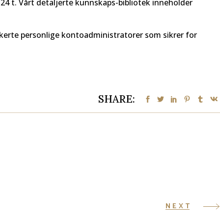
4 t. Vårt detaljerte kunnskaps-bibliotek inneholder
dikerte personlige kontoadministratorer som sikrer for
SHARE:
NEXT