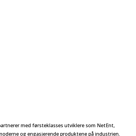
partnerer med førsteklasses utviklere som NetEnt,
st moderne og engasjerende produktene på industrien.