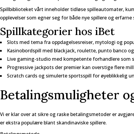
Spillbiblioteket vårt inneholder tidløse spilleautomater, k
opplevelser som egner seg for både nye spillere og erfarne s
Spillkategorier hos iBet
Slots med tema fra oppdagelsesreiser, mytologi og pop
Kasinobordspill med blackjack, roulette, punto banco og ko
Live gaming-studio med kompetente forhandlere som stre
Progressive jackpots der premier kan overstige flere mil
Scratch cards og simulerte sportsspill for øyeblikkelig 
Betalingsmuligheter o
Vi er klar over at sikre og raske betalingsmetoder er avgjø
er ekstra populære blant skandinaviske spillere.