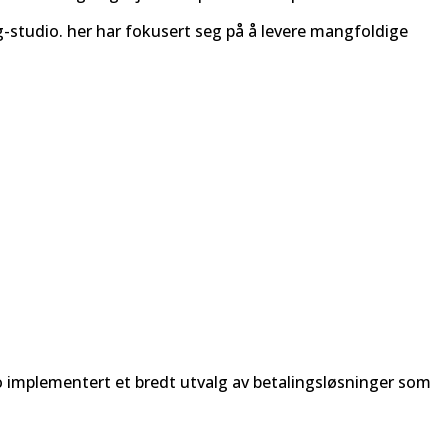
g-studio.
her
har fokusert seg på å levere mangfoldige
no implementert et bredt utvalg av betalingsløsninger som