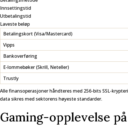
Betalingsmetode
Innsettingstid
Utbetalingstid
Laveste beløp
Betalingskort (Visa/Mastercard)
Vipps
Bankoverføring
E-lommebøker (Skrill, Neteller)
Trustly
Alle finansoperasjoner håndteres med 256-bits SSL-krypte
data sikres med sektorens høyeste standarder.
Gaming-opplevelse på