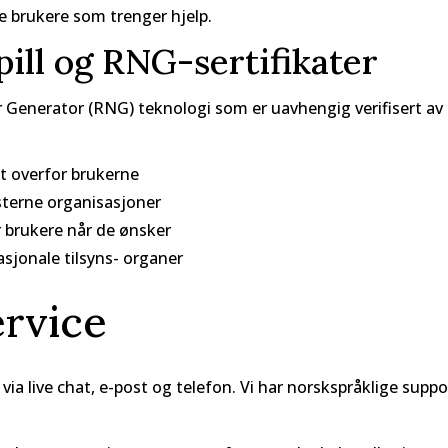
e brukere som trenger hjelp.
pill og RNG-sertifikater
enerator (RNG) teknologi som er uavhengig verifisert av iT
et overfor brukerne
sterne organisasjoner
or brukere når de ønsker
asjonale tilsyns- organer
ervice
 via live chat, e-post og telefon. Vi har norskspråklige su