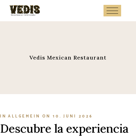
Skip
to
the
content
Vedis Mexican Restaurant
IN
ALLGEMEIN
ON
10. JUNI 2026
Descubre la experiencia