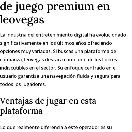
de juego premium en
leovegas
La industria del entretenimiento digital ha evolucionado
significativamente en los últimos años ofreciendo
opciones muy variadas. Si buscas una plataforma de
confianza,
leovegas
destaca como uno de los líderes
indiscutibles en el sector. Su enfoque centrado en el
usuario garantiza una navegación fluida y segura para
todos los jugadores.
Ventajas de jugar en esta
plataforma
Lo que realmente diferencia a este operador es su