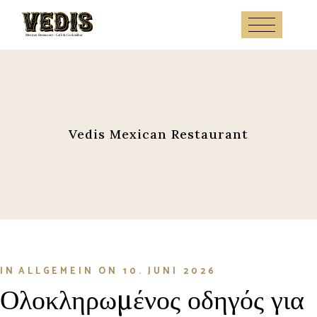
Skip
to
the
content
Vedis Mexican Restaurant
IN
ALLGEMEIN
ON
10. JUNI 2026
Ολοκληρωμένος οδηγός για