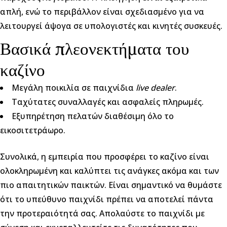
απλή, ενώ το περιβάλλον είναι σχεδιασμένο για να
λειτουργεί άψογα σε υπολογιστές και κινητές συσκευές.
Βασικά πλεονεκτήματα του
καζίνο
Μεγάλη ποικιλία σε παιχνίδια
live dealer
.
Ταχύτατες συναλλαγές και ασφαλείς πληρωμές.
Εξυπηρέτηση πελατών διαθέσιμη όλο το
εικοσιτετράωρο.
Συνολικά, η εμπειρία που προσφέρει το καζίνο είναι
ολοκληρωμένη και καλύπτει τις ανάγκες ακόμα και των
πιο απαιτητικών παικτών. Είναι σημαντικό να θυμάστε
ότι το υπεύθυνο παιχνίδι πρέπει να αποτελεί πάντα
την προτεραιότητά σας. Απολαύστε το παιχνίδι με