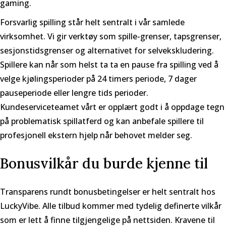
gaming.
Forsvarlig spilling står helt sentralt i vår samlede
virksomhet. Vi gir verktøy som spille-grenser, tapsgrenser,
sesjonstidsgrenser og alternativet for selvekskludering.
Spillere kan når som helst ta ta en pause fra spilling ved å
velge kjølingsperioder på 24 timers periode, 7 dager
pauseperiode eller lengre tids perioder.
Kundeserviceteamet vårt er opplært godt i å oppdage tegn
på problematisk spillatferd og kan anbefale spillere til
profesjonell ekstern hjelp når behovet melder seg.
Bonusvilkår du burde kjenne til
Transparens rundt bonusbetingelser er helt sentralt hos
LuckyVibe. Alle tilbud kommer med tydelig definerte vilkår
som er lett å finne tilgjengelige på nettsiden. Kravene til