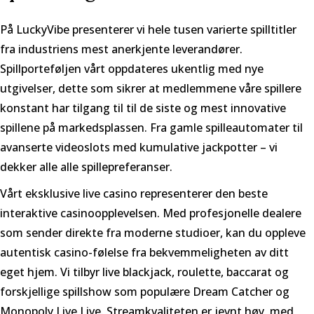
På LuckyVibe presenterer vi hele tusen varierte spilltitler
fra industriens mest anerkjente leverandører.
Spillporteføljen vårt oppdateres ukentlig med nye
utgivelser, dette som sikrer at medlemmene våre spillere
konstant har tilgang til til de siste og mest innovative
spillene på markedsplassen. Fra gamle spilleautomater til
avanserte videoslots med kumulative jackpotter – vi
dekker alle alle spillepreferanser.
Vårt eksklusive live casino representerer den beste
interaktive casinoopplevelsen. Med profesjonelle dealere
som sender direkte fra moderne studioer, kan du oppleve
autentisk casino-følelse fra bekvemmeligheten av ditt
eget hjem. Vi tilbyr live blackjack, roulette, baccarat og
forskjellige spillshow som populære Dream Catcher og
Monopoly Live Live. Streamkvaliteten er jevnt høy, med