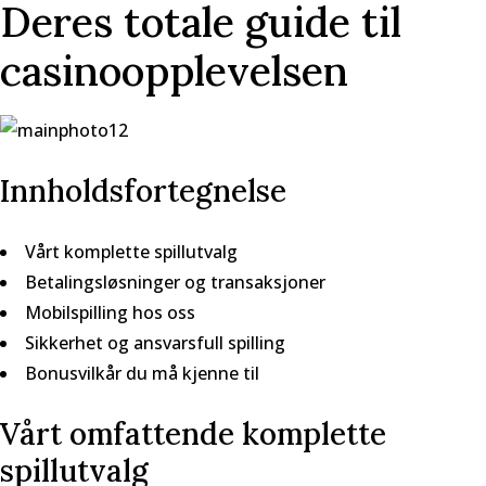
Deres totale guide til
casinoopplevelsen
Innholdsfortegnelse
Vårt komplette spillutvalg
Betalingsløsninger og transaksjoner
Mobilspilling hos oss
Sikkerhet og ansvarsfull spilling
Bonusvilkår du må kjenne til
Vårt omfattende komplette
spillutvalg