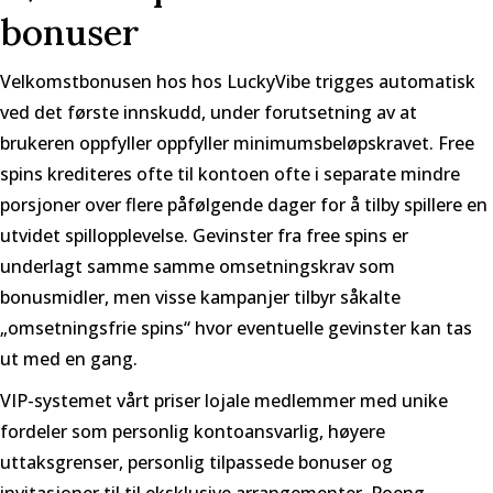
bonuser
Velkomstbonusen hos hos LuckyVibe trigges automatisk
ved det første innskudd, under forutsetning av at
brukeren oppfyller oppfyller minimumsbeløpskravet. Free
spins krediteres ofte til kontoen ofte i separate mindre
porsjoner over flere påfølgende dager for å tilby spillere en
utvidet spillopplevelse. Gevinster fra free spins er
underlagt samme samme omsetningskrav som
bonusmidler, men visse kampanjer tilbyr såkalte
„omsetningsfrie spins“ hvor eventuelle gevinster kan tas
ut med en gang.
VIP-systemet vårt priser lojale medlemmer med unike
fordeler som personlig kontoansvarlig, høyere
uttaksgrenser, personlig tilpassede bonuser og
invitasjoner til til eksklusive arrangementer. Poeng