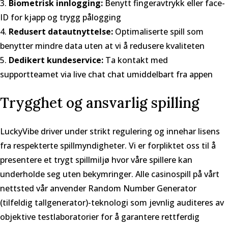
Biometrisk innlogging:
Benytt fingeravtrykk eller face-
ID for kjapp og trygg pålogging
Redusert datautnyttelse:
Optimaliserte spill som
benytter mindre data uten at vi å redusere kvaliteten
Dedikert kundeservice:
Ta kontakt med
supportteamet via live chat chat umiddelbart fra appen
Trygghet og ansvarlig spilling
LuckyVibe driver under strikt regulering og innehar lisens
fra respekterte spillmyndigheter. Vi er forpliktet oss til å
presentere et trygt spillmiljø hvor våre spillere kan
underholde seg uten bekymringer. Alle casinospill på vårt
nettsted vår anvender Random Number Generator
(tilfeldig tallgenerator)-teknologi som jevnlig auditeres av
objektive testlaboratorier for å garantere rettferdig