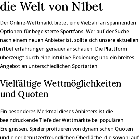
die Welt von N1bet
Der Online-Wettmarkt bietet eine Vielzahl an spannenden
Optionen für begeisterte Sportfans. Wer auf der Suche
nach einem neuen Anbieter ist, sollte sich unsere aktuellen
n1bet erfahrungen
genauer anschauen. Die Plattform
überzeugt durch eine intuitive Bedienung und ein breites
Angebot an unterschiedlichen Sportarten.
Vielfältige Wettmöglichkeiten
und Quoten
Ein besonderes Merkmal dieses Anbieters ist die
beeindruckende Tiefe der Wettmärkte bei populären
Ereignissen. Spieler profitieren von dynamischen Quoten
und einer benutzerfreundlichen Oberfläche, die sowohl auf