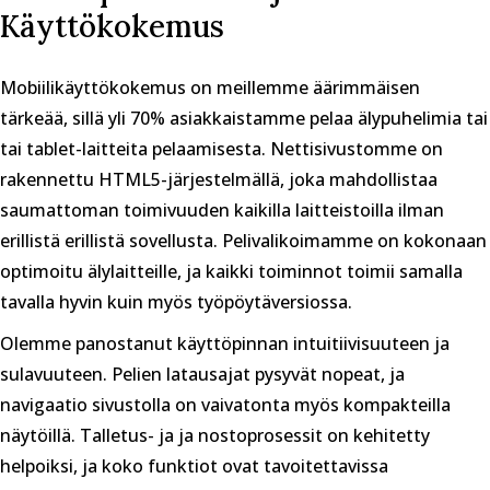
Käyttökokemus
Mobiilikäyttökokemus on meillemme äärimmäisen
tärkeää, sillä yli 70% asiakkaistamme pelaa älypuhelimia tai
tai tablet-laitteita pelaamisesta. Nettisivustomme on
rakennettu HTML5-järjestelmällä, joka mahdollistaa
saumattoman toimivuuden kaikilla laitteistoilla ilman
erillistä erillistä sovellusta. Pelivalikoimamme on kokonaan
optimoitu älylaitteille, ja kaikki toiminnot toimii samalla
tavalla hyvin kuin myös työpöytäversiossa.
Olemme panostanut käyttöpinnan intuitiivisuuteen ja
sulavuuteen. Pelien latausajat pysyvät nopeat, ja
navigaatio sivustolla on vaivatonta myös kompakteilla
näytöillä. Talletus- ja ja nostoprosessit on kehitetty
helpoiksi, ja koko funktiot ovat tavoitettavissa