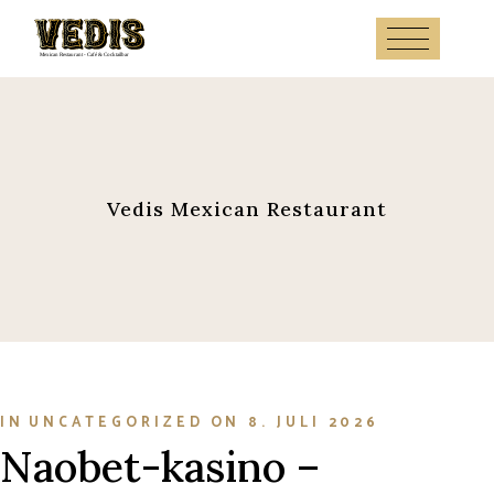
Skip
to
the
content
Vedis Mexican Restaurant
IN
UNCATEGORIZED
ON
8. JULI 2026
Naobet-kasino –