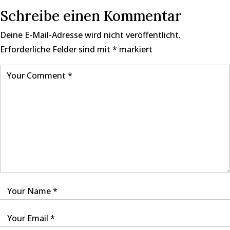
Schreibe einen Kommentar
Deine E-Mail-Adresse wird nicht veröffentlicht.
Erforderliche Felder sind mit
*
markiert