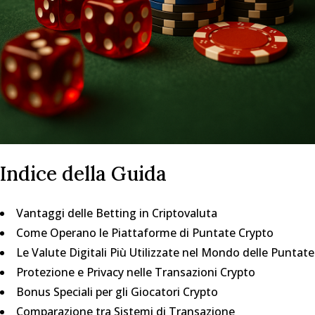
Indice della Guida
Vantaggi delle Betting in Criptovaluta
Come Operano le Piattaforme di Puntate Crypto
Le Valute Digitali Più Utilizzate nel Mondo delle Puntate
Protezione e Privacy nelle Transazioni Crypto
Bonus Speciali per gli Giocatori Crypto
Comparazione tra Sistemi di Transazione