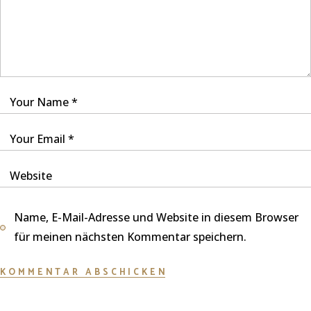
Name, E-Mail-Adresse und Website in diesem Browser
für meinen nächsten Kommentar speichern.
KOMMENTAR ABSCHICKEN