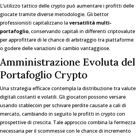
L’utilizzo tattico delle crypto può aumentare i profitti delle
giocate tramite diverse metodologie. Gli bettor
professionisti capitalizzano la
versatilità multi-
portafoglio
, conservando capitali in differenti criptovalute
per approfittare di le chance di arbitraggio tra piattaforme
o godere delle variazioni di cambio vantaggiose.
Amministrazione Evoluta del
Portafoglio Crypto
Una strategia efficace contempla la distribuzione tra valute
digitali costanti e volatili. Gli giocatori possono versare
usando stablecoin per schivare perdite causate a cali di
mercato, cambiando in seguito le profitti in crypto con
prospettive di crescita. Tale approccio combina la fermezza
necessaria per il scommesse con le chance di incremento