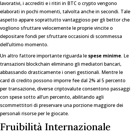
lavorativi, i accrediti e i ritiri in BTC o crypto vengono
elaborati in pochi momenti, talvolta anche in secondi. Tale
aspetto appare soprattutto vantaggioso per gli bettor che
vogliono sfruttare velocemente le proprie vincite o
depositare fondi per sfruttare occasioni di scommessa
dell’ultimo momento.
Un altro fattore importante riguarda le
spese minime
. Le
transazioni blockchain eliminano gli mediatori bancari,
abbassando drasticamente i oneri gestionali. Mentre le
card di credito possono imporre fee dal 2% al 5 percento
per transazione, diverse criptovalute consentono passaggi
con spese sotto all’un percento, abilitando agli
scommettitori di preservare una porzione maggiore dei
personali risorse per le giocate.
Fruibilità Internazionale