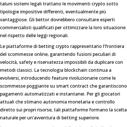
taluni sistemi legali trattano le movimenti crypto sotto
tipologie impositive differenti, eventualmente più
vantaggiose. Gli bettor dovrebbero consultare esperti
commercialisti qualificati per ottimizzare la loro situazione
nel rispetto delle leggi regionali.
Le piattaforme di betting crypto rappresentano l’frontiera
del scommesse online, garantendo fusioni peculiari di
velocità, safety e riservatezza impossibili da duplicare con
metodi classici. La tecnologia blockchain continua a
evolversi, introducendo feature rivoluzionarie come le
scommesse poggiante su smart contract che garantiscono
pagamenti automatizzati e instantanei. Per gli giocatori
attuali che stimano autonomia monetaria e controllo
diretto sui propri risorse, tali piattaforme formano la scelta
naturale per un’avventura di betting superiore.