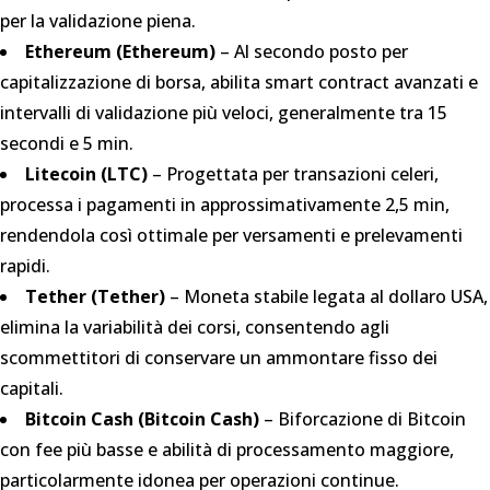
per la validazione piena.
Ethereum (Ethereum)
– Al secondo posto per
capitalizzazione di borsa, abilita smart contract avanzati e
intervalli di validazione più veloci, generalmente tra 15
secondi e 5 min.
Litecoin (LTC)
– Progettata per transazioni celeri,
processa i pagamenti in approssimativamente 2,5 min,
rendendola così ottimale per versamenti e prelevamenti
rapidi.
Tether (Tether)
– Moneta stabile legata al dollaro USA,
elimina la variabilità dei corsi, consentendo agli
scommettitori di conservare un ammontare fisso dei
capitali.
Bitcoin Cash (Bitcoin Cash)
– Biforcazione di Bitcoin
con fee più basse e abilità di processamento maggiore,
particolarmente idonea per operazioni continue.