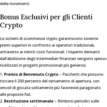
delle movimenti.
Bonus Esclusivi per gli Clienti
Crypto
Le sistemi di scommesse crypto garantiscono sovente
premi superiori in confronto ai operatori tradizionali,
attraverso ai ridotti costi funzionali. I risparmi derivanti
dall’abolizione degli intermediari finanziari vengono spesso
riutilizzati in progetti promozionali più generosi.
Premio di Benvenuto Crypto
– Pacchetti che possono
toccare il 200 percento del versamento di apertura, con
vincoli di giocata solitamente più favorevoli paragonato
alle proposte fiat.
Restituzione settimanale
– Rimborsi periodici sulle