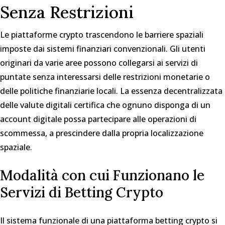
Senza Restrizioni
Le piattaforme crypto trascendono le barriere spaziali
imposte dai sistemi finanziari convenzionali. Gli utenti
originari da varie aree possono collegarsi ai servizi di
puntate senza interessarsi delle restrizioni monetarie o
delle politiche finanziarie locali. La essenza decentralizzata
delle valute digitali certifica che ognuno disponga di un
account digitale possa partecipare alle operazioni di
scommessa, a prescindere dalla propria localizzazione
spaziale.
Modalità con cui Funzionano le
Servizi di Betting Crypto
Il sistema funzionale di una piattaforma betting crypto si