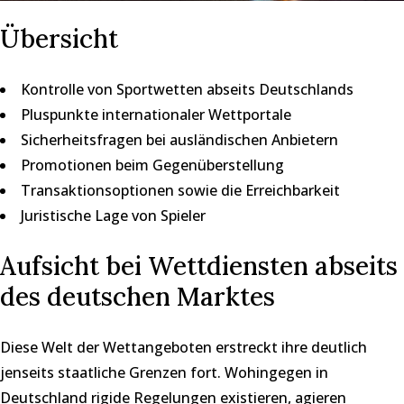
Übersicht
Kontrolle von Sportwetten abseits Deutschlands
Pluspunkte internationaler Wettportale
Sicherheitsfragen bei ausländischen Anbietern
Promotionen beim Gegenüberstellung
Transaktionsoptionen sowie die Erreichbarkeit
Juristische Lage von Spieler
Aufsicht bei Wettdiensten abseits
des deutschen Marktes
Diese Welt der Wettangeboten erstreckt ihre deutlich
jenseits staatliche Grenzen fort. Wohingegen in
Deutschland rigide Regelungen existieren, agieren