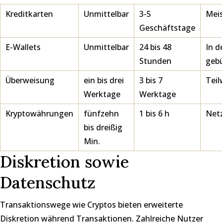
Kreditkarten
Unmittelbar
3-5
Mei
Geschäftstage
E-Wallets
Unmittelbar
24 bis 48
In d
Stunden
gebü
Überweisung
ein bis drei
3 bis 7
Teil
Werktage
Werktage
Kryptowährungen
fünfzehn
1 bis 6 h
Net
bis dreißig
Min.
Diskretion sowie
Datenschutz
Transaktionswege wie Cryptos bieten erweiterte
Diskretion während Transaktionen. Zahlreiche Nutzer