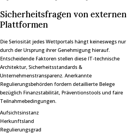
Sicherheitsfragen von externen
Plattformen
Die Seriosität jedes Wettportals hängt keineswegs nur
durch der Ursprung ihrer Genehmigung hierauf.
Entscheidende Faktoren stellen diese IT-technische
Architektur, Sicherheitsstandards &
Unternehmenstransparenz. Anerkannte
Regulierungsbehörden fordern detaillierte Belege
bezüglich Finanzstabilität, Präventionstools und faire
Teilnahmebedingungen.
Aufsichtsinstanz
Herkunftsland
Regulierungsgrad