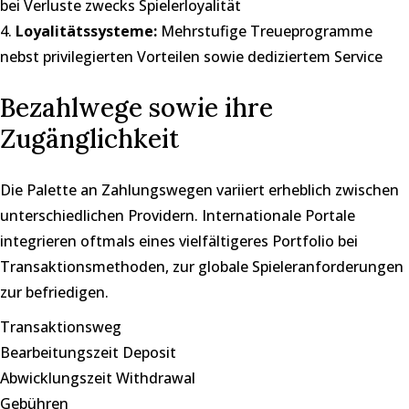
bei Verluste zwecks Spielerloyalität
Loyalitätssysteme:
Mehrstufige Treueprogramme
nebst privilegierten Vorteilen sowie dediziertem Service
Bezahlwege sowie ihre
Zugänglichkeit
Die Palette an Zahlungswegen variiert erheblich zwischen
unterschiedlichen Providern. Internationale Portale
integrieren oftmals eines vielfältigeres Portfolio bei
Transaktionsmethoden, zur globale Spieleranforderungen
zur befriedigen.
Transaktionsweg
Bearbeitungszeit Deposit
Abwicklungszeit Withdrawal
Gebühren