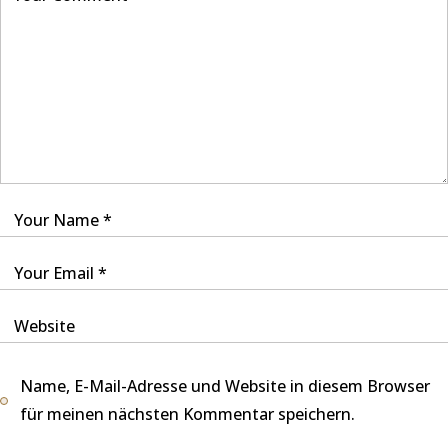
Name, E-Mail-Adresse und Website in diesem Browser
für meinen nächsten Kommentar speichern.