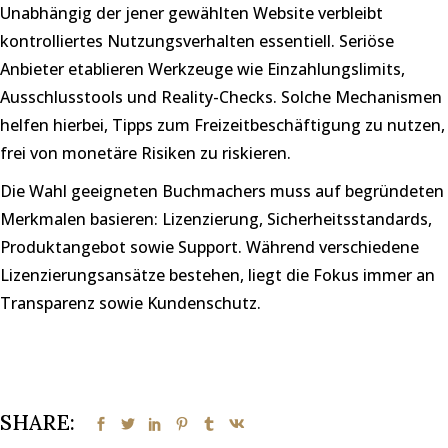
Unabhängig der jener gewählten Website verbleibt
kontrolliertes Nutzungsverhalten essentiell. Seriöse
Anbieter etablieren Werkzeuge wie Einzahlungslimits,
Ausschlusstools und Reality-Checks. Solche Mechanismen
helfen hierbei, Tipps zum Freizeitbeschäftigung zu nutzen,
frei von monetäre Risiken zu riskieren.
Die Wahl geeigneten Buchmachers muss auf begründeten
Merkmalen basieren: Lizenzierung, Sicherheitsstandards,
Produktangebot sowie Support. Während verschiedene
Lizenzierungsansätze bestehen, liegt die Fokus immer an
Transparenz sowie Kundenschutz.
SHARE: