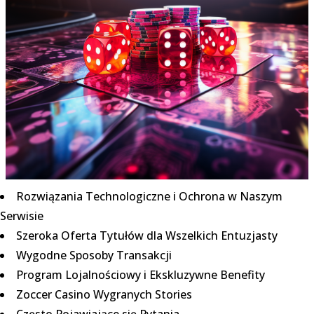
Rozwiązania Technologiczne i Ochrona w Naszym
Serwisie
Szeroka Oferta Tytułów dla Wszelkich Entuzjasty
Wygodne Sposoby Transakcji
Program Lojalnościowy i Ekskluzywne Benefity
Zoccer Casino Wygranych Stories