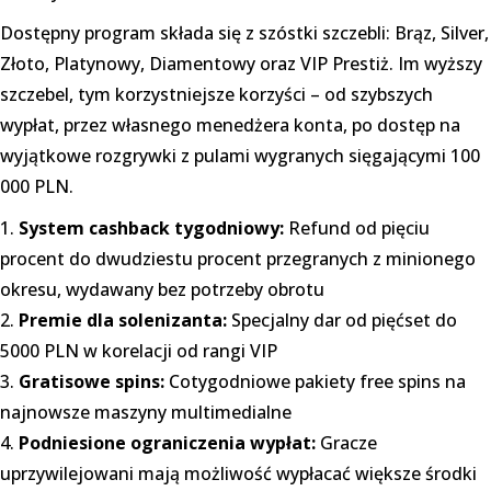
Dostępny program składa się z szóstki szczebli: Brąz, Silver,
Złoto, Platynowy, Diamentowy oraz VIP Prestiż. Im wyższy
szczebel, tym korzystniejsze korzyści – od szybszych
wypłat, przez własnego menedżera konta, po dostęp na
wyjątkowe rozgrywki z pulami wygranych sięgającymi 100
000 PLN.
System cashback tygodniowy:
Refund od pięciu
procent do dwudziestu procent przegranych z minionego
okresu, wydawany bez potrzeby obrotu
Premie dla solenizanta:
Specjalny dar od pięćset do
5000 PLN w korelacji od rangi VIP
Gratisowe spins:
Cotygodniowe pakiety free spins na
najnowsze maszyny multimedialne
Podniesione ograniczenia wypłat:
Gracze
uprzywilejowani mają możliwość wypłacać większe środki