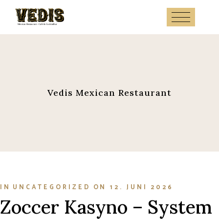
Skip
to
the
content
Vedis Mexican Restaurant
IN
UNCATEGORIZED
ON
12. JUNI 2026
Zoccer Kasyno – System